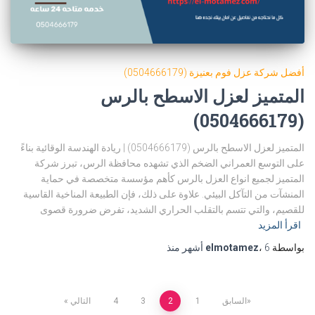
أفضل شركة عزل فوم بعنيزة (0504666179)
المتميز لعزل الاسطح بالرس
(0504666179)
المتميز لعزل الاسطح بالرس (0504666179) | ريادة الهندسة الوقائية بناءً
على التوسع العمراني الضخم الذي تشهده محافظة الرس، تبرز شركة
المتميز لجميع انواع العزل بالرس كأهم مؤسسة متخصصة في حماية
المنشآت من التآكل البيئي. علاوة على ذلك، فإن الطبيعة المناخية القاسية
للقصيم، والتي تتسم بالتقلب الحراري الشديد، تفرض ضرورة قصوى
اقرأ المزيد
بواسطة
6 أشهر
،
elmotamez
منذ
Posts
السابق
1
2
3
4
التالي