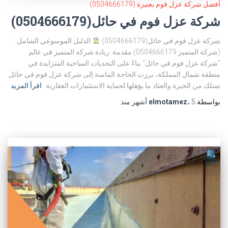
أفضل شركة عزل فوم بعنيزة (0504666179)
شركة عزل فوم في حائل(0504666179)
شركة عزل فوم في حائل(0504666179)
الدليل الموسوعي الشامل:
(شركة المتميز 0504666179) مقدمة: ريادة شركة المتميز في عالم
“شركة عزل فوم في حائل“ بناءً على التحديات المناخية المتزايدة في
منطقة شمال المملكة، برزت الحاجة الماسة إلى شركة عزل فوم في حائل
تمتلك من الخبرة والعتاد ما يؤهلها لحماية الاستثمارات العقارية.
اقرأ المزيد
بواسطة
5 أشهر
،
elmotamez
منذ