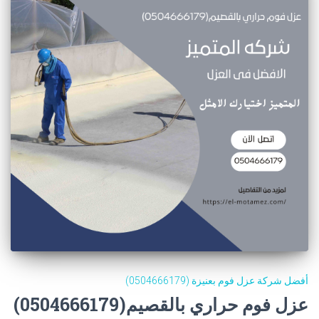
أفضل شركة عزل فوم بعنيزة (0504666179)
عزل فوم حراري بالقصيم(0504666179)