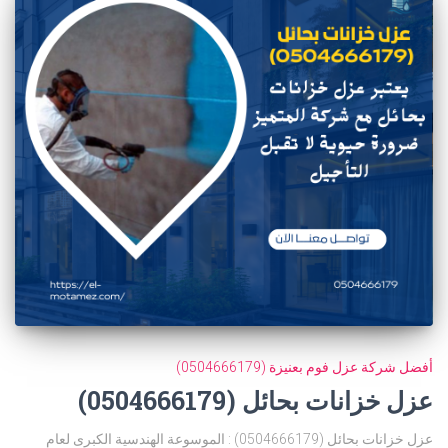
أفضل شركة عزل فوم بعنيزة (0504666179)
عزل خزانات بحائل (0504666179)
عزل خزانات بحائل (0504666179) : الموسوعة الهندسية الكبرى لعام