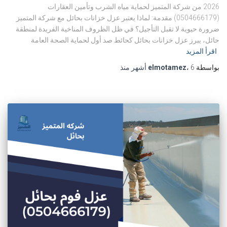
2026 من شركة المتميز لحماية مياه الشرب وتأمين العقارات
(0504666179) مقدمة: لماذا يعتبر عزل خزانات بحائل مع شركة المتميز
ضرورة حيوية لا تقبل التأجيل؟ في ظل الظروف المناخية الفريدة لمنطقة
حائل، يبرز عزل خزانات بحائل كحائط صد أول لحماية الصحة العامة
اقرأ المزيد
بواسطة
6 أشهر
،
elmotamez
منذ