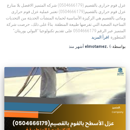
عزل فوم حرارى بالقصيم (0504666179) شركه المتميز الافضل بلا منازع
عزل فوم حراري بالقصيم(0504666179) تعتبر عملية عزل فوم حرارى
ومائى بالقصيم هي الركيزة الأساسية لحماية المنشآت الحديثة من التحديات
المناخية الصعبة التي تفرضها طبيعة المنطقة. بناءً على ذلك، حرصت شركة
المتميز عبر الرقم 0504666179 على تقديم تكنولوجيا “البولي يوريثان”
المتطورة
اقرأ المزيد
بواسطة
6 أشهر
،
elmotamez
منذ