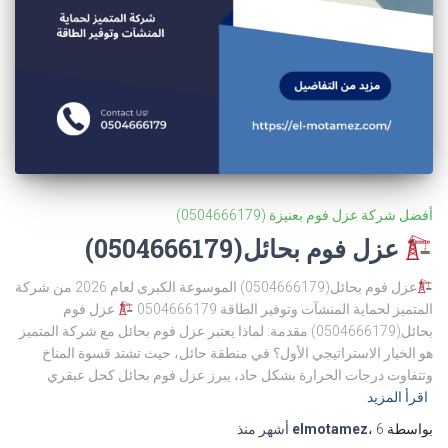
أفضل شركة عزل فوم بعنيزة (0504666179)
عزل فوم بحائل(0504666179)
عزل فوم بحائل(0504666179) الموسوعة الكبرى لعام 2026 من شركة
المتميز لحماية المنشآت وتوفير الطاقة 0504666179
عزل فوم
بحائل(0504666179) مقدمة: لماذا يعتبر عزل فوم بحائل مع شركة المتميز
هو الخيار الاستراتيجي الأول؟ في منطقة حائل، حيث تشتد قسوة المناخ
وتتفاوت درجات الحرارة بشكل حاد، يبرز عزل فوم بحائل كحل عبقري
اقرأ المزيد
بواسطة
6 أشهر
،
elmotamez
منذ