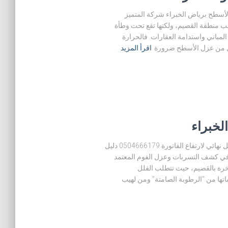
لأسطح برياض الخبراء شركة المتميز
ة في قلب منطقة القصيم، ولكنها تقع تحت وطأة
باني واستدامة العقارات. فالحرارة
جعل من عزل الأسطح ضرورة
اقرأ المزيد
لخبراء
كشف تسربات المياه برياض الخبراء تقرير معتمد وحل نهائي لارتفاع الفاتورة 0504666179 دليل
نية في كشف التسربات وعزل الفوم المعتمد
اخرة بالقصيم، حيث تتطلب الفلل
ها من “الرطوبة الصامتة” ومن لهيب