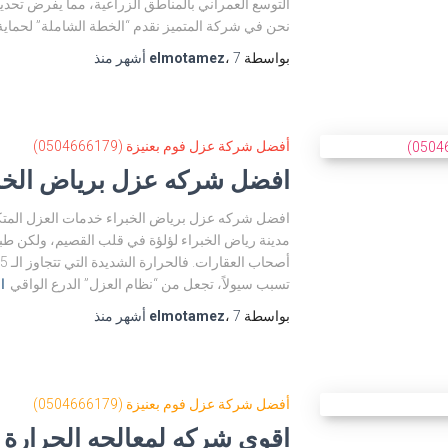
التوسع العمراني بالمناطق الزراعية، مما يفرض تحدي
نحن في شركة المتميز نقدم “الخطة الشاملة” لحماية
بواسطة
7 أشهر
،
elmotamez
منذ
أفضل شركة عزل فوم بعنيزة (0504666179)
افضل شركه عزل برياض الخبراء(666179
مدينة رياض الخبراء لؤلؤة في قلب القصيم، ولكن ط
تسبب سيولاً، تجعل من “نظام العزل” الدرع الواقي
ا
بواسطة
7 أشهر
،
elmotamez
منذ
أفضل شركة عزل فوم بعنيزة (0504666179)
اقوى شركه لمعالجه الحرارة و