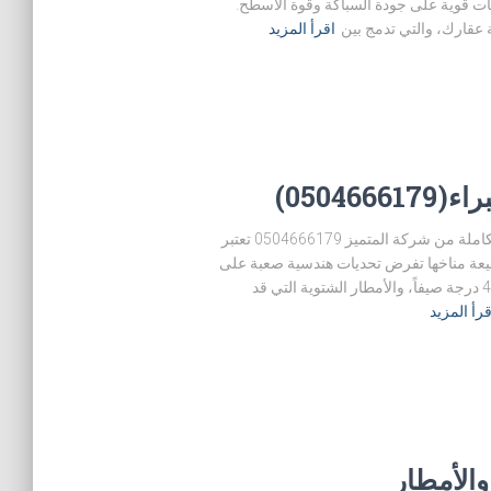
ات قوية على جودة السباكة وقوة الأسطح.
 عقارك، والتي تدمج بين
اقرأ المزيد
0504)
افضل شركه عزل برياض الخبراء خدمات العزل المتكاملة من شركة المتميز 0504666179 تعتبر
بيعة مناخها تفرض تحديات هندسية صعبة على
أصحاب العقارات. فالحرارة الشديدة التي تتجاوز الـ 45 درجة صيفاً، والأمطار الشتوية التي قد
قرأ المزيد
الأمطار