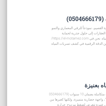
0)
 القصيم، نموذجاً للرقي المعماري والنمو
 العقارات إلى حلول جذرية لحماية
استثماراتهم من تقلبات الطقس وتحديات تسربات المياه. نحن في https://el-motamez.com/
ين الدقة الرقمية في كشف تسربات المياه
ه بعنيزة
أفضل شركة كشف تسربات وعزل فوم بعنيزة حماية متكاملة بضمان 10 سنوات (0504666179
”، واجهة حضارية متميزة، ولكنها كغيرها من
في عنيزة تتعرض لضغط مزدوج: حرارة