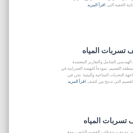
ية الخفية التي
اقرأ المزيد
 تسربات المياه
لهندسي الشامل والتقارير المعتمدة
دارية لمنطقة القصيم، نموذجاً للنهضة العمرانية في
اجهة التحديات المناخية والبيئية. نحن في
القصيم التي تدمج بين كشف
اقرأ المزيد
تسربات المياه
معتمدة وضمان 10 سنوات (0504666179 تعتبر مدينة بريدة قلب القصيم النابض، ومع