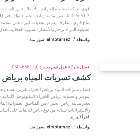
اقوى شركه لمعالجه الحرارة والأمطار عزل الفوم وا
0504666179 تعتبر مدينة رياض الخبراء لؤلؤ
مناخ قاري متطرف يفرض تحديات كبيرة على سلامة الم
الصيفية التي لا ترحم والأمطار الشتوية الفجائية ت
بواسطة
7 أشهر
،
elmotamez
منذ
أفضل شركة عزل فوم بعنيزة (0504666179)
كشف تسربات المياه برياض ا
التوفير والحماية برياض الخبراء: التكنولوجيا الألما
تعتبر مدينة رياض الخبراء من المناطق العمرانية الف
والاستراحات صيانة من نوع خاص للحفاظ على أساسات
اقرأ المزيد
بواسطة
7 أشهر
،
elmotamez
منذ