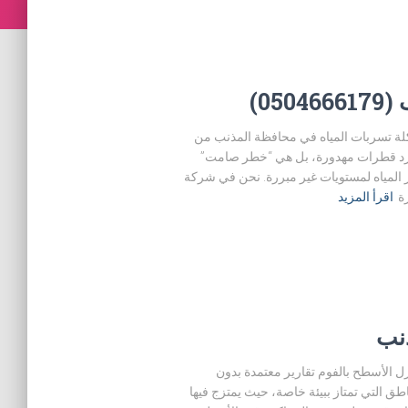
05)
لمتميز 0504666179 تعتبر مشكلة تسربات المياه في محافظة المذنب من
ت مجرد قطرات مهدورة، بل هي “خطر صامت”
ر المياه لمستويات غير مبررة. نحن في شركة
ة
اقرأ المزيد
ذنب
ذنب وعزل الأسطح بالفوم تقارير معتمدة بدون
 من المناطق التي تمتاز ببيئة خاصة، حيث يمتزج فيها