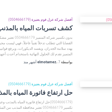
أفضل شركة عزل فوم بعنيزة (0504666179)
كشف تسربات المياه بالمذنب (04666179
بدون تكسير شركة ا
القضايا التي تتطلب تدخلاً تقنياً عاجلاً، فهي ليس
يهدد سلامة الجدران، ويفسد الديكورات، ويرفع فواتي
المتميز نقدم لك الحلول النهائية باستخدام أحدث أجهز
بواسطة
7 أشهر
،
elmotamez
منذ
أفضل شركة عزل فوم بعنيزة (0504666179)
حل ارتفاع فاتورة المياه بالم
(0504666179)حل ارتفاع فاتورة المياه بالم
تكسير 0504666179 تعتبر محافظة المذنب