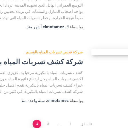
التوسع العمراني الهائل الذي تشهده المدينة، تزداد ا
يواجه أصحاب المنازل والمنشآت في بريدة تحديين رئيسي
صيفاً نتيجة الحرارة، وخطر تسربات المياه التي تهدد 
بواسطة
8 أشهر
،
elmotamez
منذ
شركة فحص تسربات المياه بالقصيم
شركة كشف تسربات المياه با
كشف تسربات المياه بالبكيرية مرحبا بك عزيزى العم
لكشف تسربات المياه وحل ارتفاع فاتورة المياه بدون
خبراء كشف تسربات المياه بالبكيرية تقدم افضل حل
شركة كشف تسربات المياه بالبكيرية في كثير من الأ
بواسطة
elmotamez
،
سنة واحدة
منذ
السابق
1
…
3
4