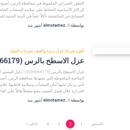
التطور العمراني الملحوظ في محافظة الرس، أصبح
الركائز الأساسية للحفاظ على سلامة المنشآت الخاص
المسابح غير المكتشفة تآكلاً خفياً في البنية التحتية لل
بواسطة
6 أشهر
،
elmotamez
منذ
أقوى شركه عزل بريدة وكشف تسربات المياه
عزل الاسطح بالرس (0504666179)
عزل الاسطح بالرس (666179
المناخية الملحوظة التي تشهدها محافظة الرس، أصبح
التي يرتكز عليها أمان المنشآت وسلامة قاطنيها. علاو
الحرارة خلال فصل الصيف يضع ضغطاً هائلاً على كفاء
بواسطة
6 أشهر
،
elmotamez
منذ
السابق
1
2
3
4
التالي