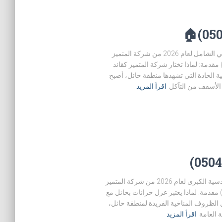
عزل أسطح بحايل(0504666179)🏠 : الدليل الهندسي الشامل لعام 2026 من شركة المتميز
حماية المباني من الحرارة والأمطار (0504666179) مقدمة: لماذا تختار شركة المتميز كقائد
 الحادة التي تشهدها منطقة حائل، أصبح
 الأسقف من التآكل
اقرأ المزيد
عزل خزانات بحائل (0504666179) : الموسوعة الهندسية الكبرى لعام 2026 من شركة المتميز
حماية مياه الشرب وتأمين العقارات (0504666179) مقدمة: لماذا يعتبر عزل خزانات بحائل مع
 الظروف المناخية الفريدة لمنطقة حائل،
 العامة
اقرأ المزيد