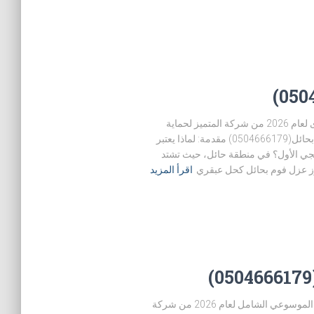
🏗️عزل فوم بحائل(0504666179) الموسوعة الكبرى لعام 2026 من شركة المتميز لحماية
المنشآت وتوفير الطاقة 0504666179 🏗️ عزل فوم بحائل(0504666179) مقدمة: لماذا يعتبر
تيجي الأول؟ في منطقة حائل، حيث تشتد
رز عزل فوم بحائل كحل عبقري
اقرأ المزيد
كشف تسريبات المياه بحائل(0504666179) : الدليل الموسوعي الشامل لعام 2026 من شركة