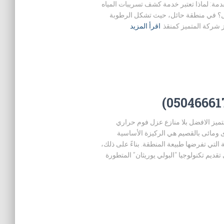
ن الدمار مقدمة: لماذا تعتبر خدمة كشف تسريبات المياه
أول؟ في منطقة حائل، حيث تشكل الرطوبة
ز شركة المتميز كمنقذ
اقرأ المزيد
صيم (0504666179) شركه المتميز الافضل بلا منازع عزل فوم حراري
ل فوم حرارى ومائى بالقصيم هي الركيزة الأساسية
 التي تفرضها طبيعة المنطقة. بناءً على ذلك،