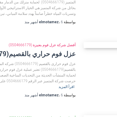
المتميز (0504666179) لحماية منزلك م
بحائل من شركة المتميز هي الخيار الاستراتيجي ال
وتسربات المياه خطراً صامتاً يهدد سلامة المباني، تبر
بواسطة
6 أشهر
،
elmotamez
منذ
أفضل شركة عزل فوم بعنيزة (0504666179)
عزل فوم حراري بالقصيم(0504666179)
عزل فوم حرارى بالق
بالقصيم(0504666179) تعتبر عملية عز
لحماية المنشآت الحديثة من التحديات المناخية الصعبة
حرصت شركة المتميز عبر الرقم 0504666179 على تقديم تكنولوجيا “البولي يوريثان” المتطورة
اقرأ المزيد
بواسطة
6 أشهر
،
elmotamez
منذ