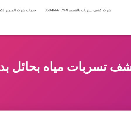
شركة كشف تسربات بالقصيم 0504666179ᐊ
خدمات شركة المتميز لكش
ف تسربات مياه بحائل بد