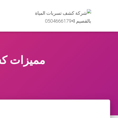
مميزات كش