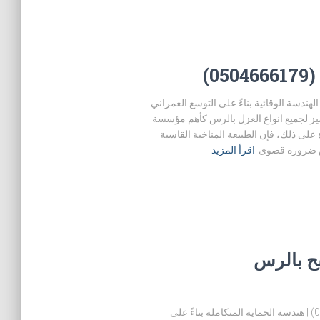
)
لاسطح بالرس (0504666179) | ريادة الهندسة الوقائية بناءً على التوسع العمراني
ز لجميع انواع العزل بالرس كأهم مؤسسة
على ذلك، فإن الطبيعة المناخية القاسية
رض ضرورة قصوى
اقرأ المزيد
ح بالرس
كشف تسريبات وعزل المسابح بالرس (0504666179) | هندسة الحماية المتكاملة بناءً على