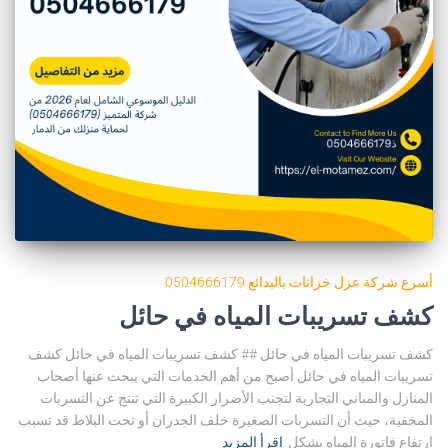
أسرع شركة عزل خزانات بالبدائع 0504666179
كشف تسريبات المياه في حائل
كشف تسريبات المياه في حائل ## كشف تسريبات المياه في حائل كشف
تسريبات المياه في حائل أصبح من أهم الخدمات التي يبحث عنها أصحاب
المنازل والمباني التجارية لتجنب الأضرار الكبيرة التي تنتج عن التسربات
المخفية، حيث أن التسربات الصغيرة خلف الجدران أو تحت البلاط قد تسبب
ارتفاع فاتورة المياه بشكل
اقرأ المزيد