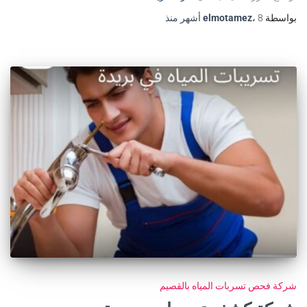
بواسطة
8 أشهر
،
elmotamez
منذ
شركة فحص تسربات المياه بالقصيم