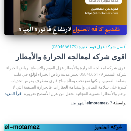
أفضل شركة عزل فوم بعنيزة (0504666179)
اقوى شركه لمعالجه الحرارة والأمطار
اقوى شركه لمعالجه الحرارة والأمطار عزل الفوم والأسطح برياض الخبراء
شركة المتميز 0504666179 تعتبر مدينة رياض الخبراء لؤلؤة في قلب
منطقة القصيم، ولكنها تقع تحت وطأة مناخ قاري متطرف يفرض تحديات
كبيرة على سلامة المباني واستدامة العقارات. فالحرارة الصيفية التي لا
ترحم والأمطار الشتوية الفجائية تجعل من عزل الأسطح ضرورة
اقرأ المزيد
بواسطة
7 أشهر
،
elmotamez
منذ