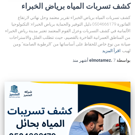
كشف تسربات المياه برياض الخبراء
كشف تسربات المياه برياض الخبراء تقرير معتمد وحل نهائي لارتفاع
الفاتورة 0504666179 دليل التوفير والحماية برياض الخبراء: التكنولوجيا
الألمانية في كشف التسربات وعزل الفوم المعتمد تعتبر مدينة رياض الخبراء
من المناطق العمرانية الفاخرة بالقصيم، حيث تتطلب الفلل والاستراحات
صيانة من نوع خاص للحفاظ على أساساتها من “الرطوبة الصامتة” ومن
لهيب
اقرأ المزيد
بواسطة
7 أشهر
،
elmotamez
منذ