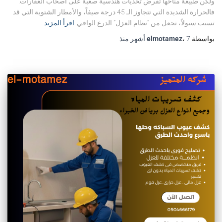
ولكن طبيعة مناخها تفرض تحديات هندسية صعبة على أصحاب العقارات.
فالحرارة الشديدة التي تتجاوز الـ 45 درجة صيفاً، والأمطار الشتوية التي قد
تسبب سيولاً، تجعل من “نظام العزل” الدرع الواقي
اقرأ المزيد
بواسطة
7 أشهر
،
elmotamez
منذ