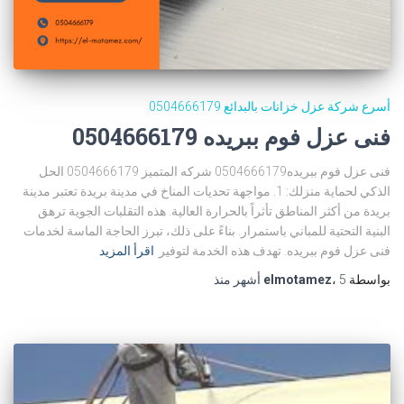
أسرع شركة عزل خزانات بالبدائع 0504666179
فنى عزل فوم ببريده 0504666179
فنى عزل فوم ببريده0504666179 شركه المتميز 0504666179 الحل
الذكي لحماية منزلك: 1. مواجهة تحديات المناخ في مدينة بريدة تعتبر مدينة
بريدة من أكثر المناطق تأثراً بالحرارة العالية. هذه التقلبات الجوية ترهق
البنية التحتية للمباني باستمرار. بناءً على ذلك، تبرز الحاجة الماسة لخدمات
فنى عزل فوم ببريده. تهدف هذه الخدمة لتوفير
اقرأ المزيد
بواسطة
5 أشهر
،
elmotamez
منذ