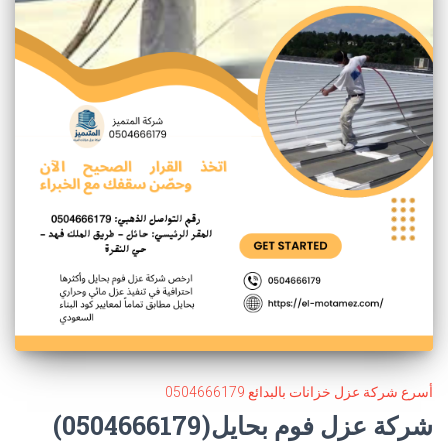
أسرع شركة عزل خزانات بالبدائع 0504666179
شركة عزل فوم بحايل(0504666179)