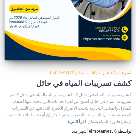
أسرع شركة عزل خزانات بالبدائع 0504666179
كشف تسريبات المياه في حائل
كشف تسريبات المياه في حائل ## كشف تسريبات المياه في حائل كشف
تسريبات المياه في حائل أصبح من أهم الخدمات التي يبحث عنها أصحاب
المنازل والمباني التجارية لتجنب الأضرار الكبيرة التي تنتج عن التسربات
المخفية، حيث أن التسربات الصغيرة خلف الجدران أو تحت البلاط قد تسبب
ارتفاع فاتورة المياه بشكل
اقرأ المزيد
بواسطة
8 أشهر
،
elmotamez
منذ