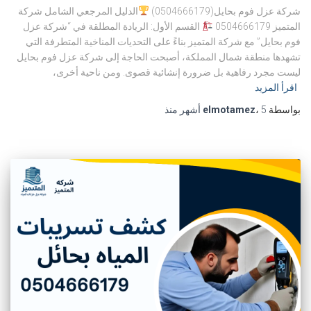
شركة عزل فوم بحايل(0504666179)
الدليل المرجعي الشامل شركة
المتميز 0504666179
القسم الأول: الريادة المطلقة في “شركة عزل
فوم بحايل” مع شركة المتميز بناءً على التحديات المناخية المتطرفة التي
تشهدها منطقة شمال المملكة، أصبحت الحاجة إلى شركة عزل فوم بحايل
ليست مجرد رفاهية بل ضرورة إنشائية قصوى. ومن ناحية أخرى،
اقرأ المزيد
بواسطة
5 أشهر
،
elmotamez
منذ