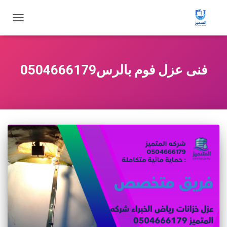
تبديل
التنقل
فنى عزل فوم بالرس0504666179