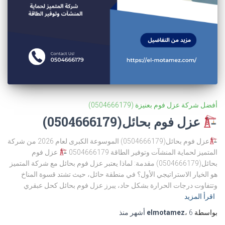
أفضل شركة عزل فوم بعنيزة (0504666179)
عزل فوم بحائل(0504666179)
عزل فوم بحائل(0504666179) الموسوعة الكبرى لعام 2026 من شركة
المتميز لحماية المنشآت وتوفير الطاقة 0504666179
عزل فوم
بحائل(0504666179) مقدمة: لماذا يعتبر عزل فوم بحائل مع شركة المتميز
هو الخيار الاستراتيجي الأول؟ في منطقة حائل، حيث تشتد قسوة المناخ
وتتفاوت درجات الحرارة بشكل حاد، يبرز عزل فوم بحائل كحل عبقري
اقرأ المزيد
بواسطة
6 أشهر
،
elmotamez
منذ