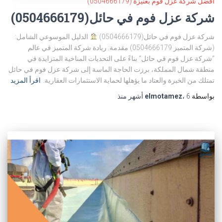
أفضل شركة عزل فوم بعنيزة (0504666179)
شركة عزل فوم في حائل(0504666179)
شركة عزل فوم في حائل(0504666179)
الدليل الموسوعي الشامل:
(شركة المتميز 0504666179) مقدمة: ريادة شركة المتميز في عالم
“شركة عزل فوم في حائل“ بناءً على التحديات المناخية المتزايدة في
منطقة شمال المملكة، برزت الحاجة الماسة إلى شركة عزل فوم في حائل
تمتلك من الخبرة والعتاد ما يؤهلها لحماية الاستثمارات العقارية.
اقرأ المزيد
بواسطة
6 أشهر
،
elmotamez
منذ