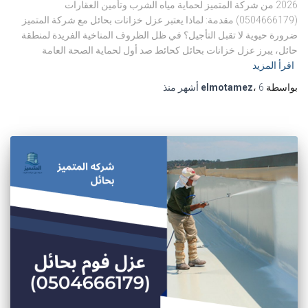
2026 من شركة المتميز لحماية مياه الشرب وتأمين العقارات
(0504666179) مقدمة: لماذا يعتبر عزل خزانات بحائل مع شركة المتميز
ضرورة حيوية لا تقبل التأجيل؟ في ظل الظروف المناخية الفريدة لمنطقة
حائل، يبرز عزل خزانات بحائل كحائط صد أول لحماية الصحة العامة
اقرأ المزيد
بواسطة
6 أشهر
،
elmotamez
منذ