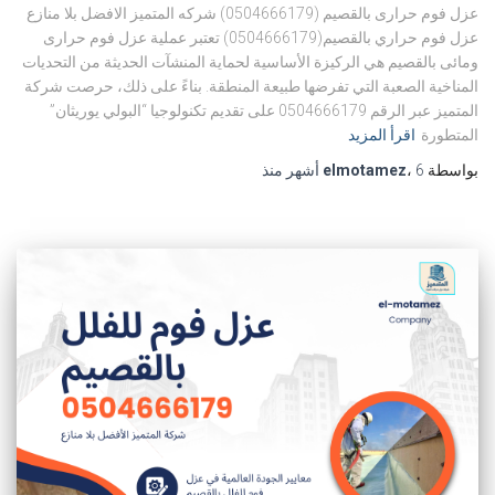
عزل فوم حرارى بالقصيم (0504666179) شركه المتميز الافضل بلا منازع
عزل فوم حراري بالقصيم(0504666179) تعتبر عملية عزل فوم حرارى
ومائى بالقصيم هي الركيزة الأساسية لحماية المنشآت الحديثة من التحديات
المناخية الصعبة التي تفرضها طبيعة المنطقة. بناءً على ذلك، حرصت شركة
المتميز عبر الرقم 0504666179 على تقديم تكنولوجيا “البولي يوريثان”
المتطورة
اقرأ المزيد
بواسطة
6 أشهر
،
elmotamez
منذ