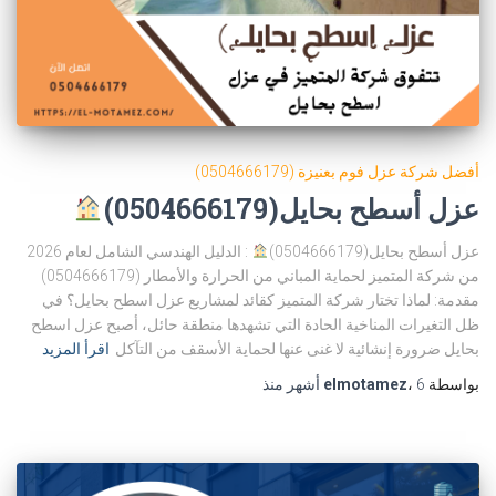
أفضل شركة عزل فوم بعنيزة (0504666179)
عزل أسطح بحايل(0504666179)
عزل أسطح بحايل(0504666179)
: الدليل الهندسي الشامل لعام 2026
من شركة المتميز لحماية المباني من الحرارة والأمطار (0504666179)
مقدمة: لماذا تختار شركة المتميز كقائد لمشاريع عزل اسطح بحايل؟ في
ظل التغيرات المناخية الحادة التي تشهدها منطقة حائل، أصبح عزل اسطح
بحايل ضرورة إنشائية لا غنى عنها لحماية الأسقف من التآكل
اقرأ المزيد
بواسطة
6 أشهر
،
elmotamez
منذ