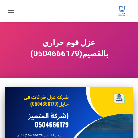
تبديل
التنقل
عزل فوم حراري
بالقصيم(0504666179)