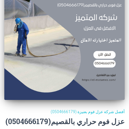
أفضل شركة عزل فوم بعنيزة (0504666179)
عزل فوم حراري بالقصيم(0504666179)