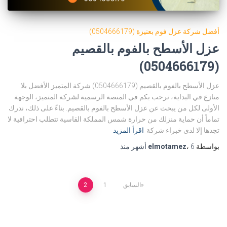
أفضل شركة عزل فوم بعنيزة (0504666179)
عزل الأسطح بالفوم بالقصيم
(0504666179)
عزل الأسطح بالفوم بالقصيم (0504666179) شركة المتميز الأفضل بلا
منازع في البداية، نرحب بكم في المنصة الرسمية لشركة المتميز، الوجهة
الأولى لكل من يبحث عن عزل الأسطح بالفوم بالقصيم. بناءً على ذلك، ندرك
تماماً أن حماية منزلك من حرارة شمس المملكة القاسية تتطلب احترافية لا
تجدها إلا لدى خبراء شركة
اقرأ المزيد
بواسطة
6 أشهر
،
elmotamez
منذ
Posts
السابق
1
2
pagination