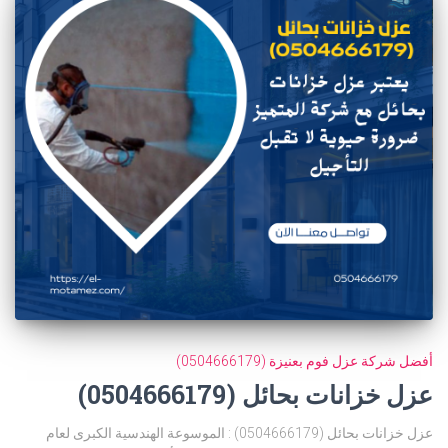
أفضل شركة عزل فوم بعنيزة (0504666179)
عزل خزانات بحائل (0504666179)
عزل خزانات بحائل (0504666179) : الموسوعة الهندسية الكبرى لعام