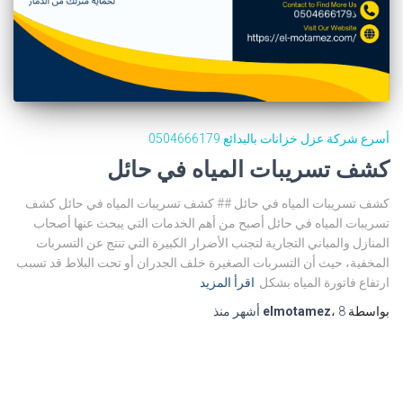
أسرع شركة عزل خزانات بالبدائع 0504666179
كشف تسريبات المياه في حائل
كشف تسريبات المياه في حائل ## كشف تسريبات المياه في حائل كشف
تسريبات المياه في حائل أصبح من أهم الخدمات التي يبحث عنها أصحاب
المنازل والمباني التجارية لتجنب الأضرار الكبيرة التي تنتج عن التسربات
المخفية، حيث أن التسربات الصغيرة خلف الجدران أو تحت البلاط قد تسبب
ارتفاع فاتورة المياه بشكل
اقرأ المزيد
بواسطة
8 أشهر
،
elmotamez
منذ