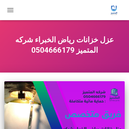
تبديل
التنقل
عزل خزانات رياض الخبراء شركه
المتميز 0504666179