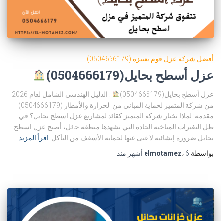
أفضل شركة عزل فوم بعنيزة (0504666179)
عزل أسطح بحايل(0504666179)
عزل أسطح بحايل(0504666179)
: الدليل الهندسي الشامل لعام 2026
من شركة المتميز لحماية المباني من الحرارة والأمطار (0504666179)
مقدمة: لماذا تختار شركة المتميز كقائد لمشاريع عزل اسطح بحايل؟ في
ظل التغيرات المناخية الحادة التي تشهدها منطقة حائل، أصبح عزل اسطح
بحايل ضرورة إنشائية لا غنى عنها لحماية الأسقف من التآكل
اقرأ المزيد
بواسطة
6 أشهر
،
elmotamez
منذ