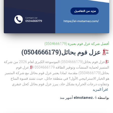
أفضل شركة عزل فوم بعنيزة (0504666179)
عزل فوم بحائل(0504666179)
عزل فوم بحائل(0504666179) الموسوعة الكبرى لعام 2026 من شركة
المتميز لحماية المنشآت وتوفير الطاقة 0504666179
عزل فوم
بحائل(0504666179) مقدمة: لماذا يعتبر عزل فوم بحائل مع شركة المتميز
هو الخيار الاستراتيجي الأول؟ في منطقة حائل، حيث تشتد قسوة المناخ
وتتفاوت درجات الحرارة بشكل حاد، يبرز عزل فوم بحائل كحل عبقري
اقرأ المزيد
بواسطة
6 أشهر
،
elmotamez
منذ