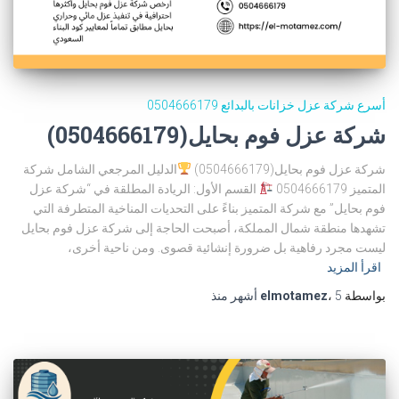
أسرع شركة عزل خزانات بالبدائع 0504666179
شركة عزل فوم بحايل(0504666179)
شركة عزل فوم بحايل(0504666179)
الدليل المرجعي الشامل شركة
المتميز 0504666179
القسم الأول: الريادة المطلقة في “شركة عزل
فوم بحايل” مع شركة المتميز بناءً على التحديات المناخية المتطرفة التي
تشهدها منطقة شمال المملكة، أصبحت الحاجة إلى شركة عزل فوم بحايل
ليست مجرد رفاهية بل ضرورة إنشائية قصوى. ومن ناحية أخرى،
اقرأ المزيد
بواسطة
5 أشهر
،
elmotamez
منذ