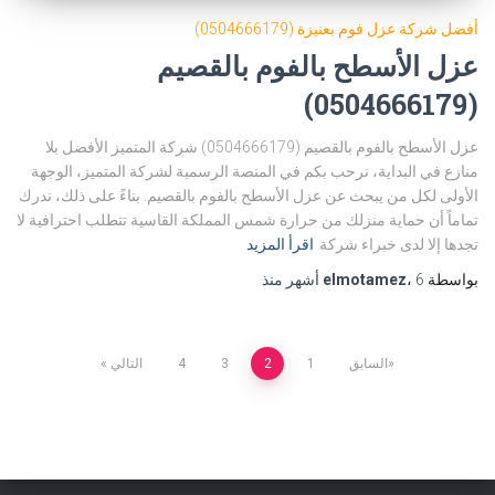
أفضل شركة عزل فوم بعنيزة (0504666179)
عزل الأسطح بالفوم بالقصيم
(0504666179)
عزل الأسطح بالفوم بالقصيم (0504666179) شركة المتميز الأفضل بلا
منازع في البداية، نرحب بكم في المنصة الرسمية لشركة المتميز، الوجهة
الأولى لكل من يبحث عن عزل الأسطح بالفوم بالقصيم. بناءً على ذلك، ندرك
تماماً أن حماية منزلك من حرارة شمس المملكة القاسية تتطلب احترافية لا
تجدها إلا لدى خبراء شركة
اقرأ المزيد
بواسطة
6 أشهر
،
elmotamez
منذ
Posts
السابق
1
2
3
4
التالي
pagination