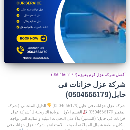
أفضل شركة عزل فوم بعنيزة (0504666179)
شركة عزل خزانات فى
حايل(0504666179)
شركة عزل خزانات فى حايل(0504666179)
الدليل الملحمي: (شركة
المتميز 0504666179)
القسم الأول: الريادة التاريخية لـ “شركة عزل
خزانات فى حايل” (المتميز) بناءً على التحديات البيئية والمائية التي تواجه
سكان منطقة شمال المملكة، أصبحت الاستعانة بـ شركة عزل خزانات فى