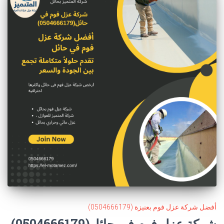
أفضل شركة عزل فوم بعنيزة (0504666179)
شركة عزل فوم في حائل(0504666179)