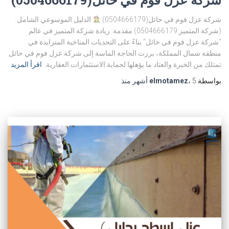
شركة عزل فوم في حائل(0504666179)
الدليل الموسوعي الشامل:
(شركة المتميز 0504666179) مقدمة: ريادة شركة المتميز في عالم
“شركة عزل فوم في حائل“ بناءً على التحديات المناخية المتزايدة في
منطقة شمال المملكة، برزت الحاجة الماسة إلى شركة عزل فوم في حائل
تمتلك من الخبرة والعتاد ما يؤهلها لحماية الاستثمارات العقارية.
اقرأ المزيد
بواسطة
5 أشهر
،
elmotamez
منذ