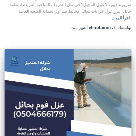
ضرورة حيوية لا تقبل التأجيل؟ في ظل الظروف المناخية الفريدة لمنطقة
حائل، يبرز عزل خزانات بحائل كحائط صد أول لحماية الصحة العامة
اقرأ المزيد
بواسطة
6 أشهر
،
elmotamez
منذ