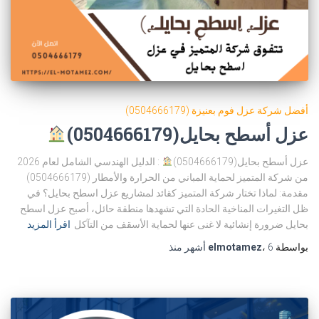
أفضل شركة عزل فوم بعنيزة (0504666179)
عزل أسطح بحايل(0504666179)
عزل أسطح بحايل(0504666179)
: الدليل الهندسي الشامل لعام 2026
من شركة المتميز لحماية المباني من الحرارة والأمطار (0504666179)
مقدمة: لماذا تختار شركة المتميز كقائد لمشاريع عزل اسطح بحايل؟ في
ظل التغيرات المناخية الحادة التي تشهدها منطقة حائل، أصبح عزل اسطح
بحايل ضرورة إنشائية لا غنى عنها لحماية الأسقف من التآكل
اقرأ المزيد
بواسطة
6 أشهر
،
elmotamez
منذ