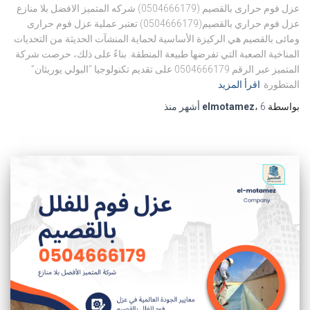
عزل فوم حرارى بالقصيم (0504666179) شركه المتميز الافضل بلا منازع
عزل فوم حراري بالقصيم(0504666179) تعتبر عملية عزل فوم حرارى
ومائى بالقصيم هي الركيزة الأساسية لحماية المنشآت الحديثة من التحديات
المناخية الصعبة التي تفرضها طبيعة المنطقة. بناءً على ذلك، حرصت شركة
المتميز عبر الرقم 0504666179 على تقديم تكنولوجيا “البولي يوريثان”
المتطورة
اقرأ المزيد
بواسطة
6 أشهر
،
elmotamez
منذ