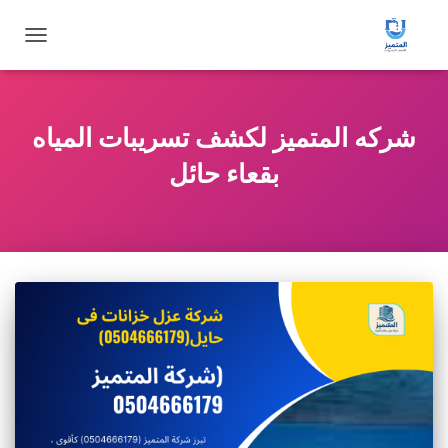
تبديل
التنقل
شركه المتميز لكشف تسريبات المياه
بقعاء حائل