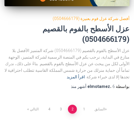
أفضل شركة عزل فوم بعنيزة (0504666179)
عزل الأسطح بالفوم بالقصيم
(0504666179)
عزل الأسطح بالفوم بالقصيم (0504666179) شركة المتميز الأفضل بلا
منازع في البداية، نرحب بكم في المنصة الرسمية لشركة المتميز، الوجهة
الأولى لكل من يبحث عن عزل الأسطح بالفوم بالقصيم. بناءً على ذلك، ندرك
تماماً أن حماية منزلك من حرارة شمس المملكة القاسية تتطلب احترافية لا
تجدها إلا لدى خبراء شركة
اقرأ المزيد
بواسطة
6 أشهر
،
elmotamez
منذ
Posts
السابق
1
2
3
4
التالي
pagination