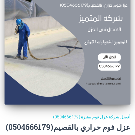
أفضل شركة عزل فوم بعنيزة (0504666179)
عزل فوم حراري بالقصيم(0504666179)