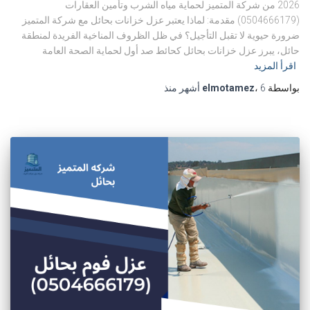
2026 من شركة المتميز لحماية مياه الشرب وتأمين العقارات
(0504666179) مقدمة: لماذا يعتبر عزل خزانات بحائل مع شركة المتميز
ضرورة حيوية لا تقبل التأجيل؟ في ظل الظروف المناخية الفريدة لمنطقة
حائل، يبرز عزل خزانات بحائل كحائط صد أول لحماية الصحة العامة
اقرأ المزيد
بواسطة
6 أشهر
،
elmotamez
منذ