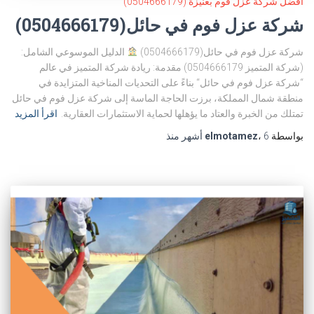
أفضل شركة عزل فوم بعنيزة (0504666179)
شركة عزل فوم في حائل(0504666179)
شركة عزل فوم في حائل(0504666179)
الدليل الموسوعي الشامل:
(شركة المتميز 0504666179) مقدمة: ريادة شركة المتميز في عالم
“شركة عزل فوم في حائل“ بناءً على التحديات المناخية المتزايدة في
منطقة شمال المملكة، برزت الحاجة الماسة إلى شركة عزل فوم في حائل
تمتلك من الخبرة والعتاد ما يؤهلها لحماية الاستثمارات العقارية.
اقرأ المزيد
بواسطة
6 أشهر
،
elmotamez
منذ