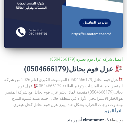
أفضل شركة عزل فوم بعنيزة (0504666179)
عزل فوم بحائل(0504666179)
عزل فوم بحائل(0504666179) الموسوعة الكبرى لعام 2026 من شركة
المتميز لحماية المنشآت وتوفير الطاقة 0504666179
عزل فوم
بحائل(0504666179) مقدمة: لماذا يعتبر عزل فوم بحائل مع شركة المتميز
هو الخيار الاستراتيجي الأول؟ في منطقة حائل، حيث تشتد قسوة المناخ
وتتفاوت درجات الحرارة بشكل حاد، يبرز عزل فوم بحائل كحل عبقري
اقرأ المزيد
بواسطة
6 أشهر
،
elmotamez
منذ