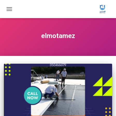
تبديل
التنقل
elmotamez