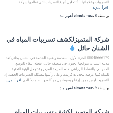
التسريبات وعلاماتها 2.1 تحليل أنواع التسربات التي تعالجها شركة
اقرأ المزيد
بواسطة
8 أشهر
،
elmotamez
منذ
شركة المتميزلكشف تسريبات المياه في
الشنان حائل
05045666179 الجزء الأول: المقدمة وأهمية الخدمة في الشنان بحائل تُعد
مدينة الشنان، بموقعها الحيوي في منطقة حائل، نقطة التقاء للتوسع
العمراني والنشاط الزراعي. هذه الطبيعة المزدوجة تجعل البنية التحتية
للمياه فيها عرضة لتحديات فريدة، وعلى رأسها مشكلة التسريبات الخفية. إن
التسريب ليس مجرد إزعاج بسيط، بل هو “العدو الصامت” الذي
اقرأ المزيد
بواسطة
8 أشهر
،
elmotamez
منذ
شركه المتميز لكشف تسريبات المياه