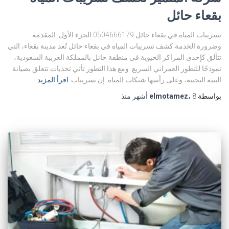
بقعاء حائل
تسريبات المياه في بقعاء حائل 0504666179 الجزء الأول: المقدمة
وضرورة الخدمة كشف تسريبات المياه في بقعاء حائل تُعد مدينة بقعاء، التي
تتألق كإحدى المراكز الحيوية في منطقة حائل بالمملكة العربية السعودية،
نموذجًا للتطور العمراني السريع. ومع هذا التطور تأتي تحديات تتعلق بصيانة
البنية التحتية، وعلى رأسها شبكات المياه. إن تسريبات
اقرأ المزيد
بواسطة
8 أشهر
،
elmotamez
منذ