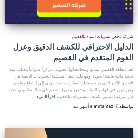
شركة فحص تسربات المياه بالقصيم
الدليل الاحترافي للكشف الدقيق وعزل
الفوم المتقدم في القصيم
تُعد منطقة القصيم، بمدنها ومحافظاتها الحيوية، مركزاً عمرانياً يتطلب بنية
تحتية مائية فائقة الجودة. ومع ذلك، تبقى مشكلة التسريبات الخفية هي
التحدي الأكبر الذي يواجه ملاك العقارات، حيث تؤدي إلى ارتفاع مفاجئ
وغير مبرر في فواتير المياه، وتدهور بطيء وخطير في سلامة المبنى. نحن
في شركة المتميز لكشف التسريبات بالقصيم
اقرأ المزيد
بواسطة
8 أشهر
،
elmotamez
منذ