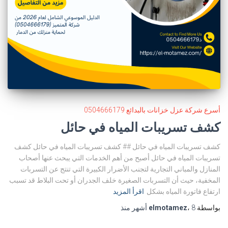
أسرع شركة عزل خزانات بالبدائع 0504666179
كشف تسريبات المياه في حائل
كشف تسريبات المياه في حائل ## كشف تسريبات المياه في حائل كشف
تسريبات المياه في حائل أصبح من أهم الخدمات التي يبحث عنها أصحاب
المنازل والمباني التجارية لتجنب الأضرار الكبيرة التي تنتج عن التسربات
المخفية، حيث أن التسربات الصغيرة خلف الجدران أو تحت البلاط قد تسبب
ارتفاع فاتورة المياه بشكل
اقرأ المزيد
بواسطة
8 أشهر
،
elmotamez
منذ