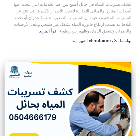
كشف تسريبات المياه في حائل أصبح من أهم الخدمات التي يبحث عنها
أصحاب المنازل والمباني التجارية لتجنب الأضرار الكبيرة التي تنتج عن
التسربات المخفية ، حيث أن التسربات الصغيرة خلف الجدران أو تحت
البلاط قد تسبب ارتفاع فاتورة المياه بشكل غير طبيعي وتلف الأرضيات
والجدران وتشقق الدهان وظهور بقع رطوبة
اقرأ المزيد
بواسطة
8 أشهر
،
elmotamez
منذ