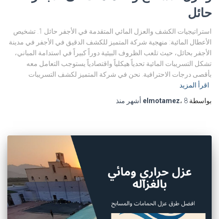
حائل
استراتيجيات الكشف والعزل المائي المتقدمة في الأجفر حائل 1. تشخيص
الأعطال المائية: منهجية شركة المتميز للكشف الدقيق في الأجفر في مدينة
الأجفر بحائل، حيث تلعب الظروف البيئية دوراً كبيراً في استدامة المباني،
تشكل التسريبات المائية تحدياً هيكلياً واقتصادياً يستوجب التعامل معه
بأقصى درجات الاحترافية. نحن في شركة المتميز لكشف التسريبات
اقرأ المزيد
بواسطة
8 أشهر
،
elmotamez
منذ