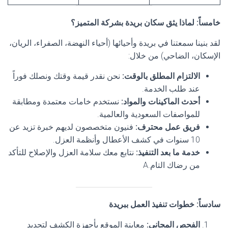
خامساً: لماذا يثق سكان بريدة بشركة المتميز؟
لقد بنينا سمعتنا في بريدة وأحيائها (أحياء النهضة، الصفراء، الريان،
الإسكان، الضاحي) من خلال:
الالتزام المطلق بالوقت
:
نحن نقدر قيمة وقتك ونصلك فوراً
عند طلب الخدمة.
أحدث الماكينات والمواد
:
نستخدم خامات معتمدة ومطابقة
للمواصفات السعودية والعالمية.
فريق عمل محترف
:
فنيون متخصصون لديهم خبرة تزيد عن
10 سنوات في كشف الأعطال وأنظمة العزل.
خدمة ما بعد التنفيذ
:
نتابع معك سلامة العزل والإصلاح للتأكد
من رضاك التام.A
سادساً: خطوات تنفيذ العمل ببريدة
الفحص المجاني
:
معاينة الموقع بأجهزة الكشف لتحديد