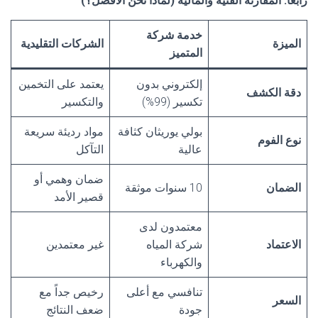
رابعاً: المقارنة الفنية والمالية (لماذا نحن الأفضل؟
)
خدمة شركة
الميزة
الشركات التقليدية
المتميز
إلكتروني بدون
يعتمد على التخمين
دقة الكشف
تكسير (99%)
والتكسير
بولي يوريثان كثافة
مواد رديئة سريعة
نوع الفوم
عالية
التآكل
ضمان وهمي أو
الضمان
10 سنوات موثقة
قصير الأمد
معتمدون لدى
الاعتماد
شركة المياه
غير معتمدين
والكهرباء
تنافسي مع أعلى
رخيص جداً مع
السعر
جودة
ضعف النتائج