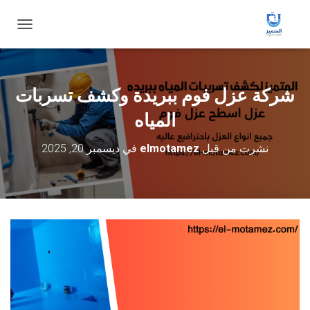
ت
ب
د
ي
ل
شركة عزل فوم ببريدة وكشف تسربات
ا
ل
المياه
ت
ن
نشرت من قبل
elmotamez
في
ديسمبر 20, 2025
ق
ل