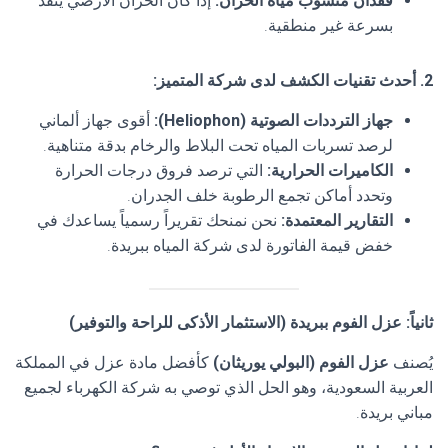
فقدان منسوب مياه الخزان
:
إذا كان الخزان الأرضي ينفد
بسرعة غير منطقية.
2. أحدث تقنيات الكشف لدى شركة المتميز:
جهاز الترددات الصوتية
(Heliophon):
أقوى جهاز ألماني
لرصد تسربات المياه تحت البلاط والرخام بدقة متناهية.
الكاميرات الحرارية
:
التي ترصد فروق درجات الحرارة
وتحدد أماكن تجمع الرطوبة خلف الجدران.
التقارير المعتمدة
:
نحن نمنحك تقريراً رسمياً يساعدك في
خفض قيمة الفاتورة لدى شركة المياه ببريدة.
ثانياً: عزل الفوم ببريدة (الاستثمار الأذكى للراحة والتوفير
)
يُصنف
عزل الفوم (البولي يوريثان
)
كأفضل مادة عزل في المملكة
العربية السعودية، وهو الحل الذي توصي به شركة الكهرباء لجميع
مباني بريدة.