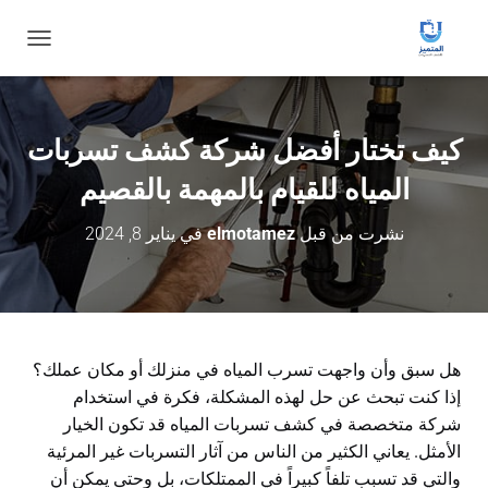
ت
ب
د
ي
ل
كيف تختار أفضل شركة كشف تسربات
ا
ل
المياه للقيام بالمهمة بالقصيم
ت
ن
نشرت من قبل
elmotamez
في
يناير 8, 2024
ق
ل
هل سبق وأن واجهت تسرب المياه في منزلك أو مكان عملك؟
إذا كنت تبحث عن حل لهذه المشكلة، فكرة في استخدام
شركة متخصصة في كشف تسربات المياه قد تكون الخيار
الأمثل. يعاني الكثير من الناس من آثار التسربات غير المرئية
والتي قد تسبب تلفاً كبيراً في الممتلكات، بل وحتى يمكن أن