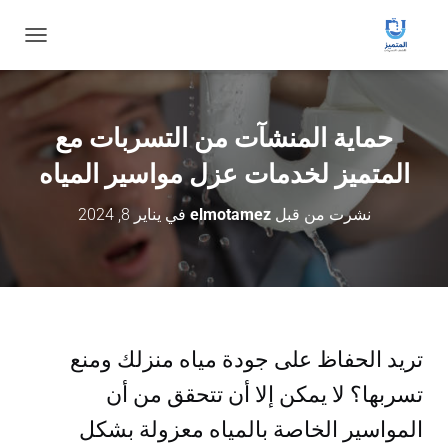
ت
ب
د
ي
ل
حماية المنشآت من التسربات مع
ا
ل
المتميز لخدمات عزل مواسير المياه
ت
ن
نشرت من قبل
elmotamez
في
يناير 8, 2024
ق
ل
تريد الحفاظ على جودة مياه منزلك ومنع
تسربها؟ لا يمكن إلا أن تتحقق من أن
المواسير الخاصة بالمياه معزولة بشكل