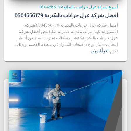
أسرع شركة عزل خزانات بالبدائع 0504666179
أفضل شركة عزل خزانات بالبكيرية 0504666179
أفضل شركة عزل خزانات بالبكيرية 0504666179 شركة
المتميز لحماية منزلك مقدمة حصرية: لماذا نحن أفضل شركة
عزل خزانات بالبكيرية؟ تعتبر مشكلات تسرب المياه من أخطر
التحديات التي تواجه أصحاب المنازل في منطقة القصيم. ولذلك،
تقدم
اقرأ المزيد